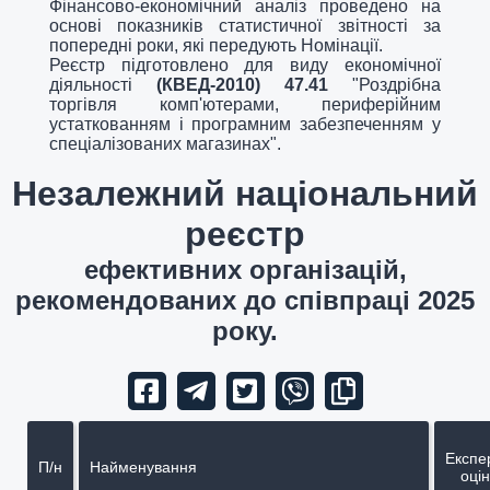
Фінансово-економічний аналіз проведено на
основі показників статистичної звітності за
попередні роки, які передують Номінації.
Реєстр підготовлено для виду економічної
діяльності
(КВЕД-2010) 47.41
"Роздрібна
торгівля комп'ютерами, периферійним
устаткованням і програмним забезпеченням у
спеціалізованих магазинах".
Незалежний національний
реєстр
ефективних організацій,
рекомендованих до співпраці 2025
року.
Експе
П/н
Найменування
оцін